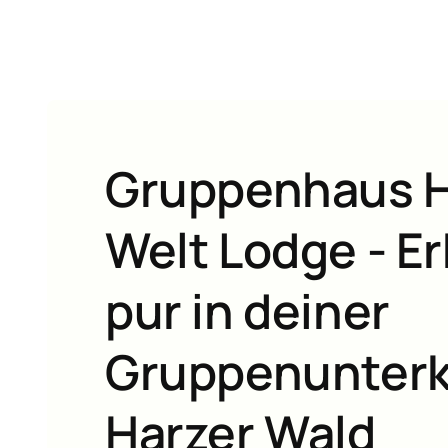
Zum
Inhalt
springen
Gruppenhaus 
Welt Lodge - E
pur in deiner
Gruppenunterk
Harzer Wald