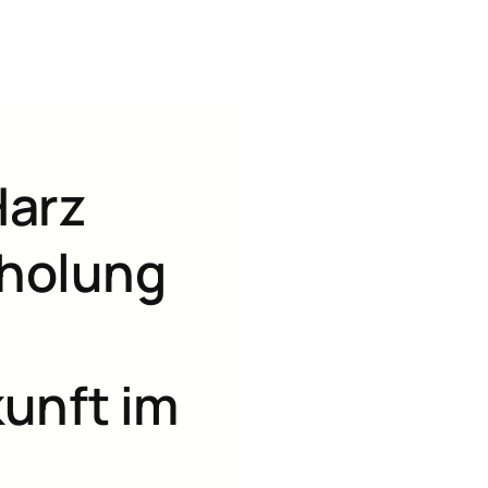
Harz
rholung
unft im