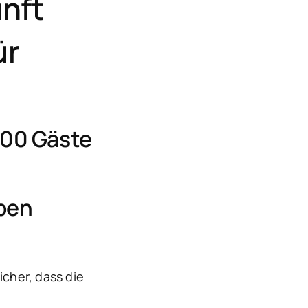
nft
ür
500 Gäste
ben
icher, dass die